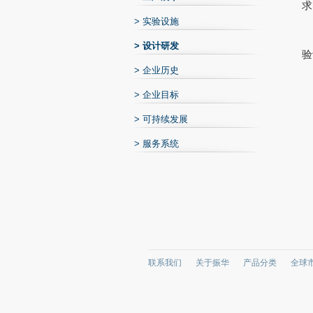
求
> 实验设施
如
> 设计研发
验
> 企业历史
> 企业目标
> 可持续发展
> 服务系统
联系我们
关于振华
产品分类
全球