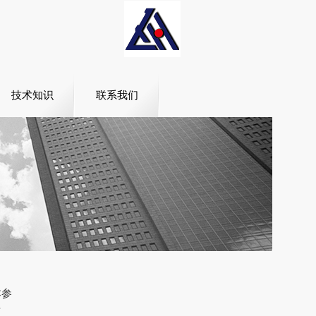
技术知识
联系我们
本参
要