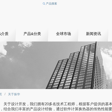
产品搜索
&介质
产品&分类
全球市场
新闻资讯
/
页
关于振华
于设计开发，我们拥有20多名技术工程师，根据客户提供的基
，结合我们丰富的产品设计经验，通过软件计算换热器的传热性能